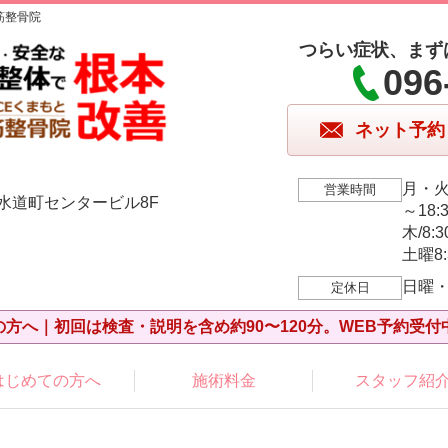
筋整骨院
つらい症状、まず
096
ネット予約
月・火・
営業時間
 水道町センタービル8F
～18:
木/8:3
土曜8
日曜
定休日
の方へ｜初回は検査・説明を含め約90〜120分。WEB予約受付
はじめての方へ
施術料金
スタッフ紹