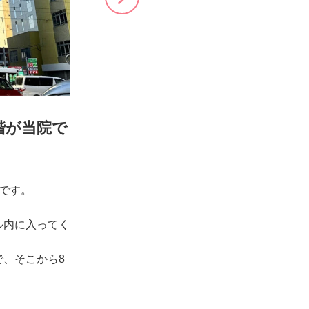
階が当院で
初めての方は
診表の記載を
です。
スタッフの誘
い。
ル内に入ってく
、そこから8