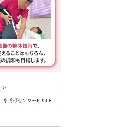
もと
-2 水道町センタービル8F