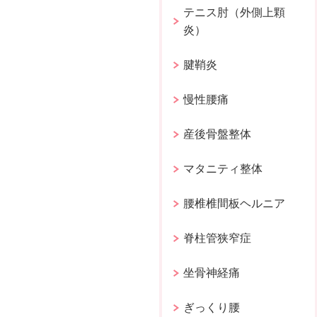
テニス肘（外側上顆
炎）
腱鞘炎
慢性腰痛
産後骨盤整体
マタニティ整体
腰椎椎間板ヘルニア
脊柱管狭窄症
坐骨神経痛
ぎっくり腰