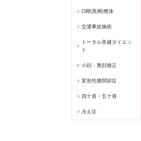
O脚(美脚)整体
交通事故施術
トータル美健ダイエッ
ト
小顔・整顔矯正
変形性膝関節症
四十肩・五十肩
冷え症