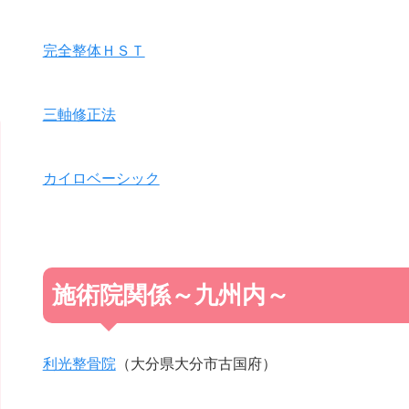
完全整体ＨＳＴ
三軸修正法
カイロベーシック
施術院関係～九州内～
利光整骨院
（大分県大分市古国府）