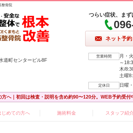
筋整骨院
つらい症状、まず
096
ネット予約
月・火・
営業時間
 水道町センタービル8F
～18:
木/8:3
土曜8
日曜
定休日
の方へ｜初回は検査・説明を含め約90〜120分。WEB予約受付
はじめての方へ
施術料金
スタッフ紹