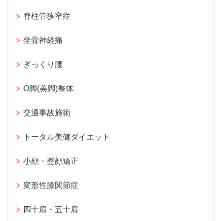
脊柱管狭窄症
坐骨神経痛
ぎっくり腰
O脚(美脚)整体
交通事故施術
トータル美健ダイエット
小顔・整顔矯正
変形性膝関節症
四十肩・五十肩