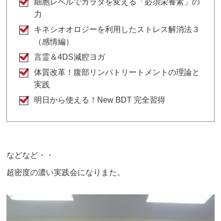
細胞レベルでカラダを変える「必須栄養素」の
力
キネシオオロジーを利用したストレス解消法３
（感情編）
言霊＆4DS減腔ヨガ
体質改革！腹部リンパトリートメントの理論と
実践
明日から使える！New BDT 完全習得
などなど・・
超密度の濃い実践会になりまた。