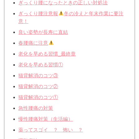
ぎっくり腰になったときの正しい対処法
ぎっくり腰注意報
冬の冷えと年末作業に要注
意！
良い姿勢が長寿に直結
春腰痛に注意
老化を早める習慣_最終章
老化を早める習慣①
猫背解消のコツ③
猫背解消のコツ②
猫背解消のコツ①
急性腰痛の対策
慢性腰痛対策（生活編）
薬ってスゴイ ？ 怖い ？