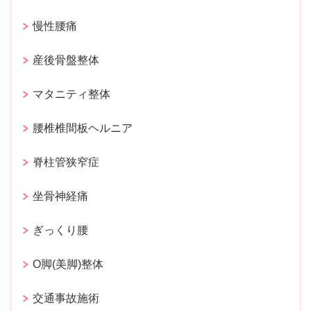
慢性腰痛
産後骨盤整体
マタニティ整体
腰椎椎間板ヘルニア
脊柱管狭窄症
坐骨神経痛
ぎっくり腰
O脚(美脚)整体
交通事故施術