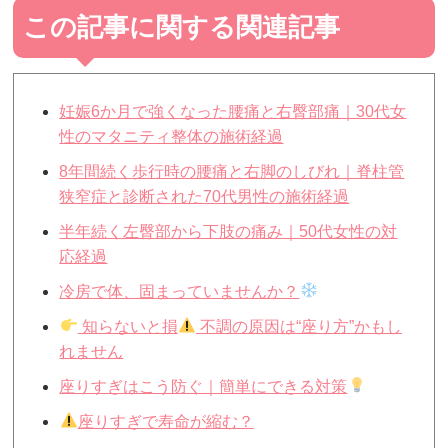
この記事に関する関連記事
妊娠6か月で強くなった腰痛と右臀部痛｜30代女
性のマタニティ整体の施術経過
8年間続く歩行時の腰痛と右脚のしびれ｜脊柱管
狭窄症と診断された70代男性の施術経過
半年続く左臀部から下肢の痛み｜50代女性の対
応経過
冷房で体、固まっていませんか？
知らないと損
不調の原因は“座り方”かもし
れません
座りすぎはこう防ぐ｜簡単にできる対策
座りすぎで寿命が縮む？