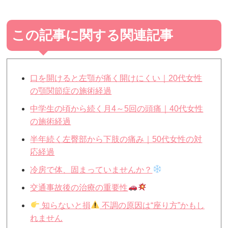
この記事に関する関連記事
口を開けると左顎が痛く開けにくい｜20代女性
の顎関節症の施術経過
中学生の頃から続く月4～5回の頭痛｜40代女性
の施術経過
半年続く左臀部から下肢の痛み｜50代女性の対
応経過
冷房で体、固まっていませんか？
交通事故後の治療の重要性
知らないと損
不調の原因は“座り方”かもし
れません