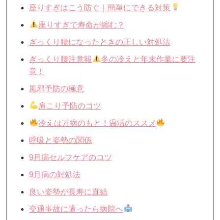
座りすぎはこう防ぐ｜簡単にできる対策
座りすぎで寿命が縮む？
ぎっくり腰になったときの正しい対処法
ぎっくり腰注意報
冬の冷えと年末作業に要注
意！
風邪予防の極意
肩こり予防のコツ
冷えは万病のもと！温活のススメ
呼吸と姿勢の関係
9月病セルフケアのコツ
9月病の対処法
良い姿勢が長寿に直結
交通事故に遭ったら病院へ