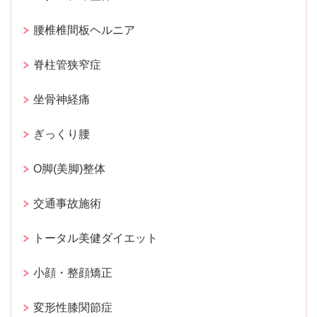
腰椎椎間板ヘルニア
脊柱管狭窄症
坐骨神経痛
ぎっくり腰
O脚(美脚)整体
交通事故施術
トータル美健ダイエット
小顔・整顔矯正
変形性膝関節症