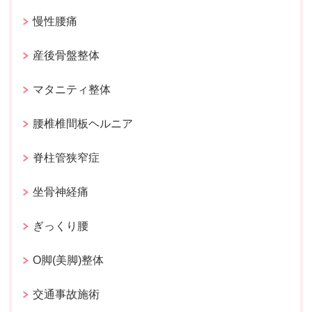
慢性腰痛
産後骨盤整体
マタニティ整体
腰椎椎間板ヘルニア
脊柱管狭窄症
坐骨神経痛
ぎっくり腰
O脚(美脚)整体
交通事故施術