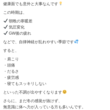
健康面でも意外と大事なんです
この時期は、
朝晩の寒暖差
気圧変化
GW後の疲れ
などで、自律神経が乱れやすい季節です
すると、
・肩こり
・頭痛
・だるさ
・疲労感
・寝てもスッキリしない
といった不調が出やすくなります
さらに、まだ冬の感覚が抜けず、
無意識に体へ力が入っている方も多いんです。