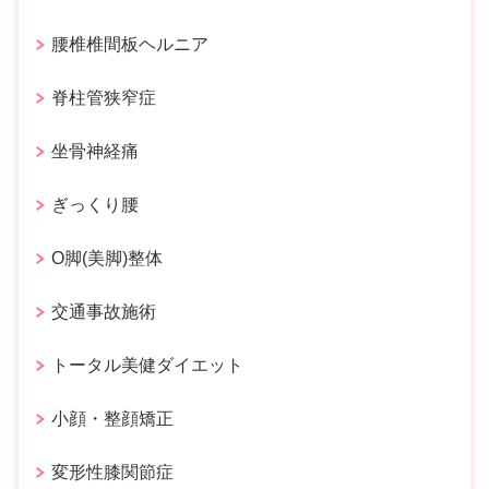
腰椎椎間板ヘルニア
脊柱管狭窄症
坐骨神経痛
ぎっくり腰
O脚(美脚)整体
交通事故施術
トータル美健ダイエット
小顔・整顔矯正
変形性膝関節症