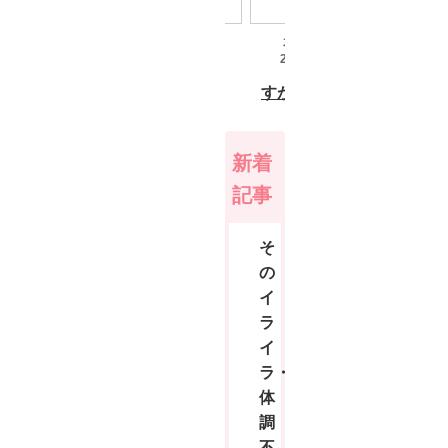
新着
記事
そ
の
イ
ラ
イ
ラ・
体
調
不