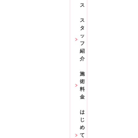
ス
ス
タ
ッ
フ
紹
介
施
術
料
金
は
じ
め
て