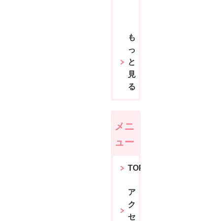
も
っ
と
見
る
メニ
ュー
TOP
ア
ク
セ