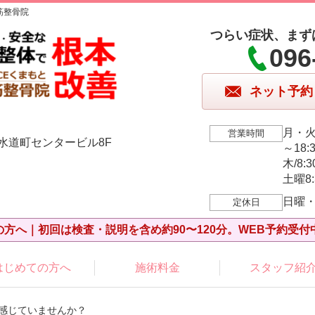
筋整骨院
つらい症状、まず
096
ネット予約
月・火・
営業時間
 水道町センタービル8F
～18:
木/8:3
土曜8
日曜
定休日
の方へ｜初回は検査・説明を含め約90〜120分。WEB予約受付
はじめての方へ
施術料金
スタッフ紹
を感じていませんか？