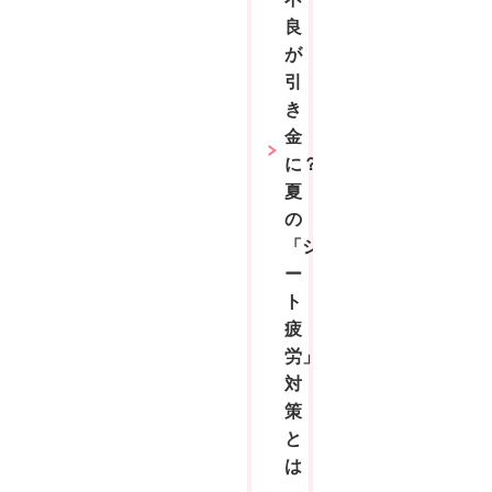
良
が
引
き
金
に？
夏
の
「シ
ー
ト
疲
労」
対
策
と
は