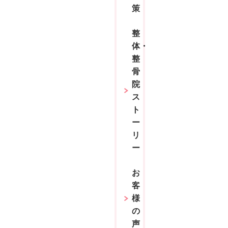
策
整
体・
整
骨
院
ス
ト
ー
リ
ー
お
客
様
の
声