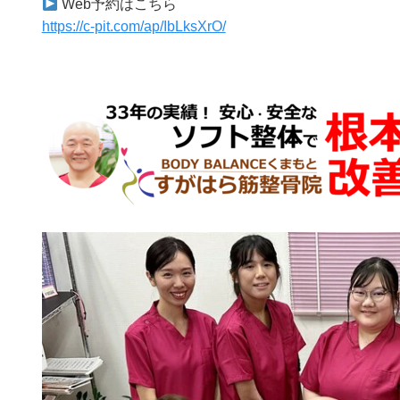
Web予約はこちら
https://c-pit.com/ap/IbLksXrO/