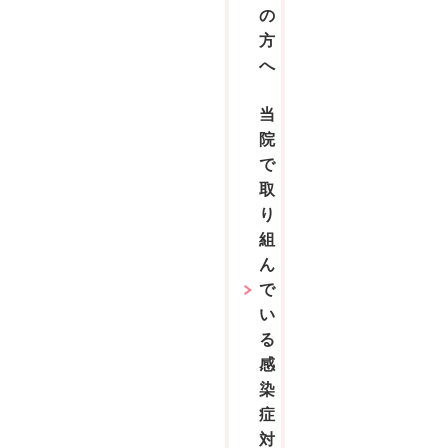
の
方
へ
当
院
で
取
り
組
ん
で
い
る
感
染
症
対